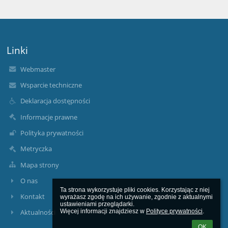
Linki
Webmaster
Wsparcie techniczne
Deklaracja dostępności
Informacje prawne
Polityka prywatności
Metryczka
Mapa strony
O nas
Ta strona wykorzystuje pliki cookies. Korzystając z niej 
Kontakt
wyrażasz zgodę na ich używanie, zgodnie z aktualnymi 
ustawieniami przeglądarki.

Więcej informacji znajdziesz w 
Polityce prywatności
.
Aktualności
OK