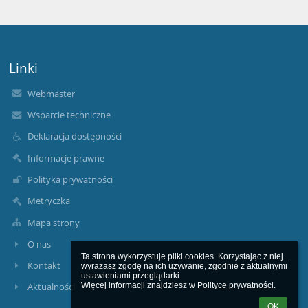
Linki
Webmaster
Wsparcie techniczne
Deklaracja dostępności
Informacje prawne
Polityka prywatności
Metryczka
Mapa strony
O nas
Ta strona wykorzystuje pliki cookies. Korzystając z niej 
Kontakt
wyrażasz zgodę na ich używanie, zgodnie z aktualnymi 
ustawieniami przeglądarki.

Więcej informacji znajdziesz w 
Polityce prywatności
.
Aktualności
OK